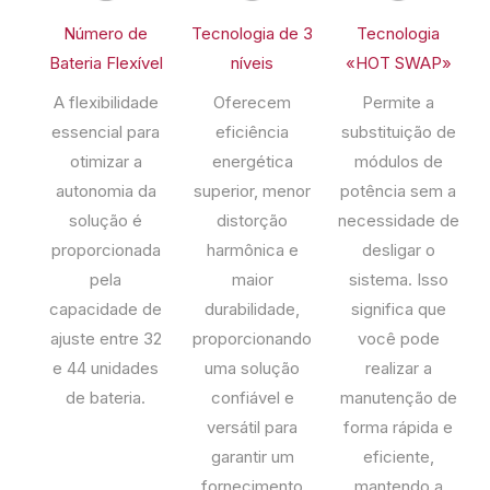
Número de
Tecnologia de 3
Tecnologia
Bateria Flexível
níveis
«HOT SWAP»
A flexibilidade
Oferecem
Permite a
essencial para
eficiência
substituição de
otimizar a
energética
módulos de
autonomia da
superior, menor
potência sem a
solução é
distorção
necessidade de
proporcionada
harmônica e
desligar o
pela
maior
sistema. Isso
capacidade de
durabilidade,
significa que
ajuste entre 32
proporcionando
você pode
e 44 unidades
uma solução
realizar a
de bateria.
confiável e
manutenção de
versátil para
forma rápida e
garantir um
eficiente,
fornecimento
mantendo a