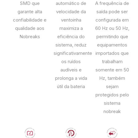
SMD que
A frequência de
automático de
garante alta
saída pode ser
velocidade da
confiabilidade e
configurada em
ventoinha
qualidade aos
60 Hz ou 50 Hz,
maximiza a
Nobreaks
permitindo que
eficiência do
equipamentos
sistema, reduz
importados que
significativamente
trabalham
os ruídos
somente em 50
audíveis e
Hz, também
prolonga a vida
sejam
útil da bateria
protegidos pelo
sistema
nobreak